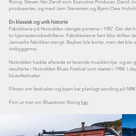
Rising. Steven Van Zandt som Executive Producer, David
produsenter, og med Jørn Stenersen og Bjørn-Owe Holmbe
En klassisk og unik historie
Fabrikkene på Notodden stengte portene i 1987. Der det ha
to hjørnesteinsbedriftene. Fabrikkeierne fant ikke driften
Jernverks fabrikker stengt. Røyken ble borte, men det bl
innbyggerne.
Notodden hadde allerede et levende musikkmiljø, og en g
resulterte i Notodden Blues Festival som startet i 1988. I d
bluesfestivaler.
Filmen om festivalen og byen har planlagt sending på NRK i
Finn ut mer om Bluestown Rising
her
.