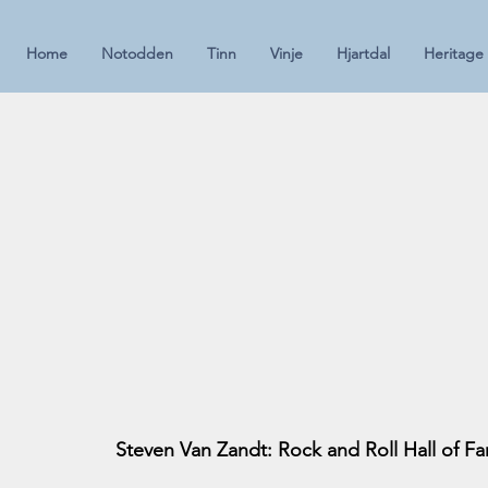
Home
Notodden
Tinn
Vinje
Hjartdal
Heritage
Steven Van Zandt: Rock and Roll Hall of F