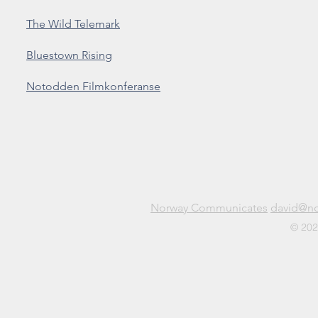
The Wild Telemark
Bluestown Rising
Notodden Filmkonferanse
Norway Communicates
david@n
© 202